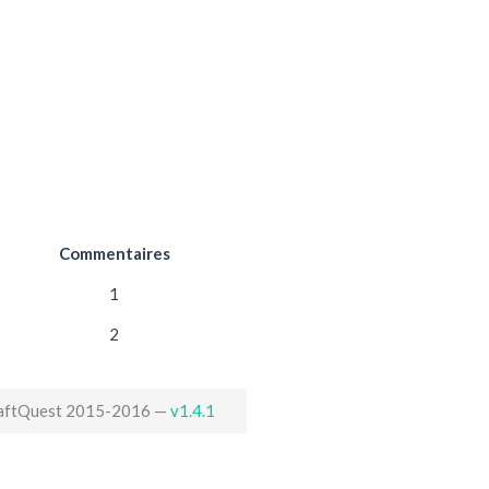
Commentaires
1
2
aftQuest 2015-2016 —
v1.4.1