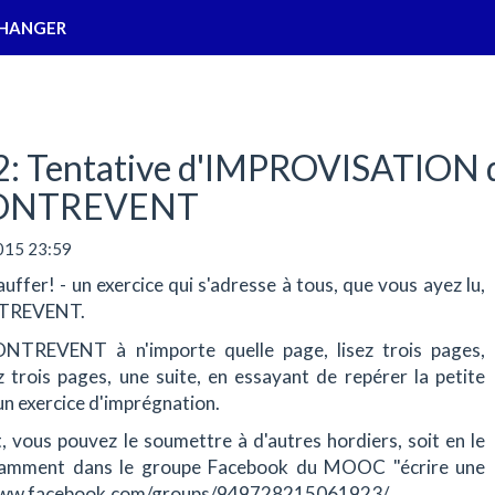
HANGER
 Tentative d'IMPROVISATION 
ONTREVENT
2015 23:59
auffer! - un exercice qui s'adresse à tous, que vous ayez lu,
NTREVENT.
REVENT à n'importe quelle page, lisez trois pages,
ez trois pages, une suite, en essayant de repérer la petite
un exercice d'imprégnation.
it, vous pouvez le soumettre à d'autres hordiers, soit en le
tamment dans le groupe Facebook du MOOC "écrire une
://www.facebook.com/groups/949728215061923/