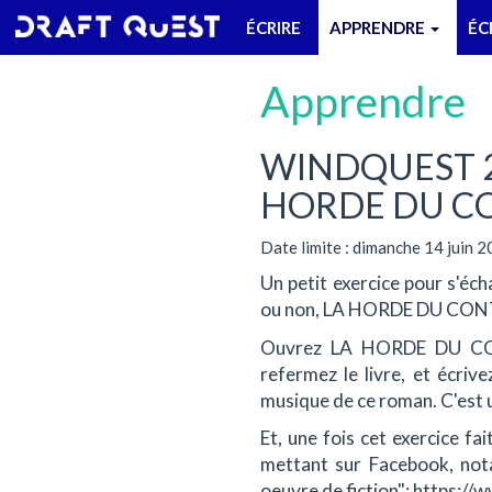
ÉCRIRE
APPRENDRE
ÉC
Apprendre
WINDQUEST 2:
HORDE DU C
Date limite : dimanche 14 juin 
Un petit exercice pour s'éch
ou non, LA HORDE DU CO
Ouvrez LA HORDE DU CONT
refermez le livre, et écriv
musique de ce roman. C'est 
Et, une fois cet exercice fa
mettant sur Facebook, no
oeuvre de fiction": https