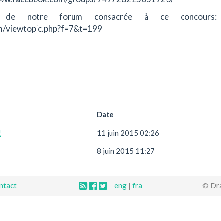
 de notre forum consacrée à ce concours:
om/viewtopic.php?f=7&t=199
Date
!
11 juin 2015 02:26
8 juin 2015 11:27
ntact
eng
|
fra
© Dr